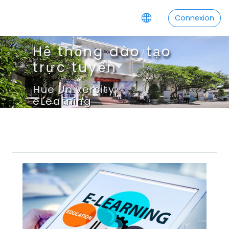
Passer au contenu principal
Connexion
Hệ thống đào tạo
trực tuyến
Hue University
eLearning